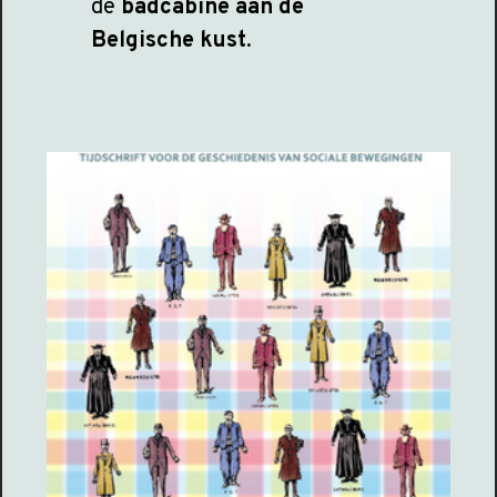
de
badcabine
aan de
Belgische kust
.