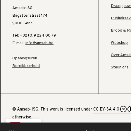
Draag jouw
Amsab-ISG
Bagattenstraat 174
Publiekse
9000 Gent
Brood & R
Tel: +32 (0)9 224 00 79
Webshop
E-mail:
info@amsab.be
Over Amsa
Openingsuren
Bereikbaarheid
Steun ons
© Amsab-ISG. This work is licensed under
CC BY-SA 4.0
otherwise.
NL