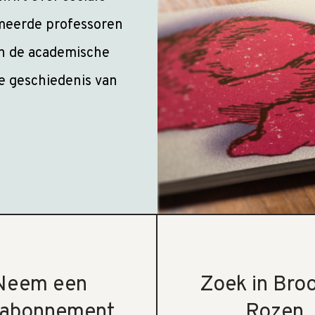
meerde professoren
en de academische
e geschiedenis van
Neem een
Zoek in Bro
rabonnement
Rozen