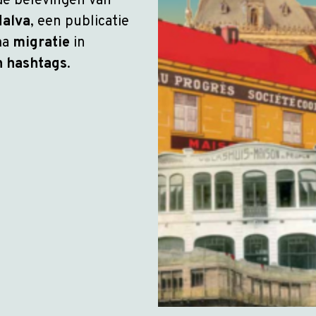
 de belevingen van
Malva
, een publicatie
ma
migratie
in
n hashtags
.