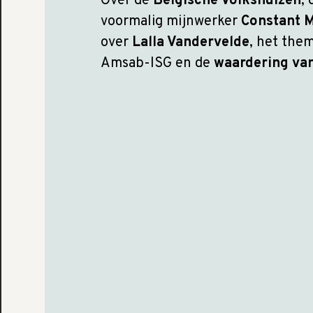
Over de
Belgische Volkshuizen
,
voormalig mijnwerker
Constant 
over
Lalla Vandervelde
, het the
Amsab-ISG en de
waardering va