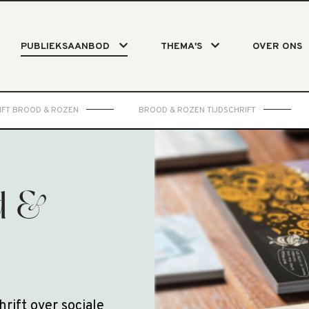
PUBLIEKSAANBOD
THEMA'S
OVER ONS
IFT BROOD & ROZEN
BROOD & ROZEN TIJDSCHRIFT
d &
hrift over sociale