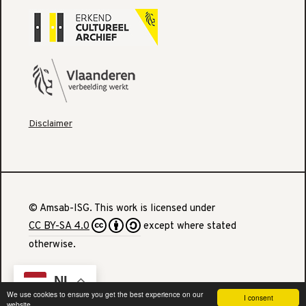
Disclaimer
© Amsab-ISG. This work is licensed under
CC BY-SA 4.0
except where stated
otherwise.
NL
We use cookies to ensure you get the best experience on our
I consent
website