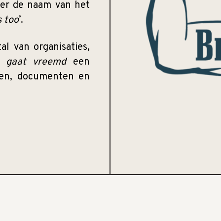
ter de naam van het
 too
’.
l van organisaties,
 gaat vreemd
een
den, documenten en