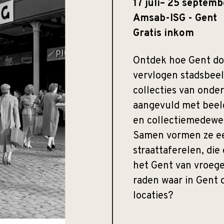
17 juli– 25 septem
Amsab-ISG - Gent
Gratis inkom
Ontdek hoe Gent doo
vervlogen stadsbeel
collecties van onde
aangevuld met beeld
en collectiemedewe
Samen vormen ze ee
straattaferelen, di
het Gent van vroege
raden waar in Gent d
locaties?