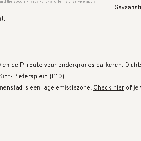
 and the Google
Privacy Policy
and
Terms of Service
apply.
Savaanst
t.
 en de P-route voor ondergronds parkeren. Dichts
Sint-Pietersplein (P10).
nenstad is een lage emissiezone.
Check hier
of je