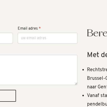
Email adres
*
Bere
Met de
Rechtstre
Brussel-
naar Gent
Vanaf st
pendelbus