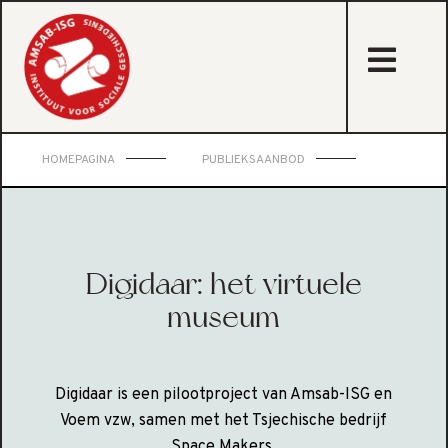
sta
HOMEPAGINA
PUBLIEKSAANBOD
Digidaar: het virtuele
museum
Digidaar is een pilootproject van Amsab-ISG en
Voem vzw, samen met het Tsjechische bedrijf
Space Makers.