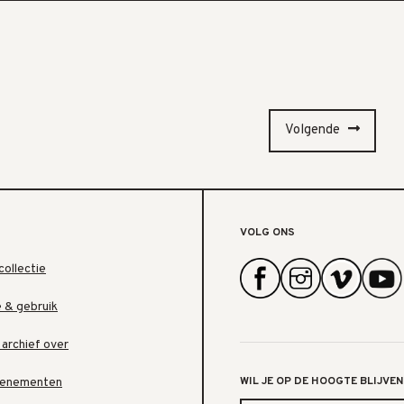
Volgende
VOLG ONS
collectie
e & gebruik
 archief over
WIL JE OP DE HOOGTE BLIJVEN
venementen