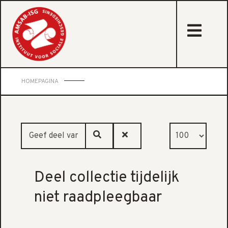
sta
HOMEPAGINA
Geef deel van titel in
Weergegeven #
Deel collectie tijdelijk
niet raadpleegbaar