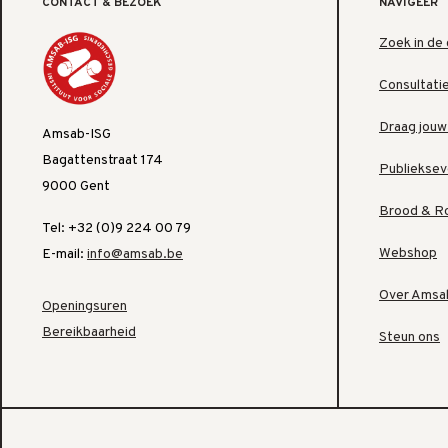
CONTACT & BEZOEK
NAVIGEER
Zoek in de 
Consultati
Draag jouw
Amsab-ISG
Bagattenstraat 174
Publiekse
9000 Gent
Brood & R
Tel: +32 (0)9 224 00 79
Webshop
E-mail:
info@amsab.be
Over Amsa
Openingsuren
Bereikbaarheid
Steun ons