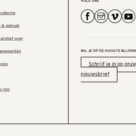
VOLG ONS
collectie
e & gebruik
 archief over
WIL JE OP DE HOOGTE BLIJVEN
venementen
Schrijf je in op onze
ozen
nieuwsbrief
b-ISG