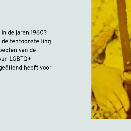
 in de jaren 1960?
 de tentoonstelling
specten van de
e van LGBTQ+
geëffend heeft voor