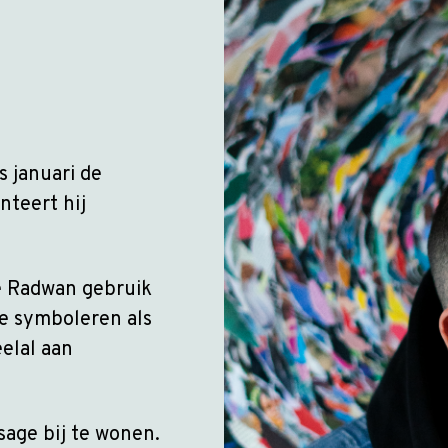
s januari de
nteert hij
e Radwan gebruik
e symboleren als
eelal aan
age bij te wonen.