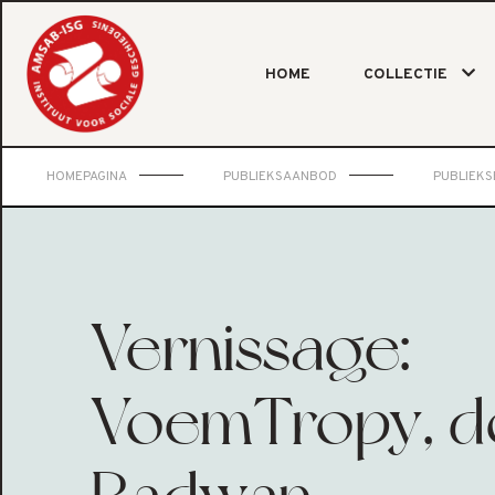
HOME
COLLECTIE
HOMEPAGINA
PUBLIEKSAANBOD
PUBLIEK
Vernissage:
VoemTropy, d