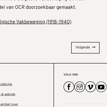
del van OCR doorzoekbaar gemaakt.
elgische Vakbeweging (1918-1940)
Volgende
VOLG ONS
collectie
e & gebruik
 archief over