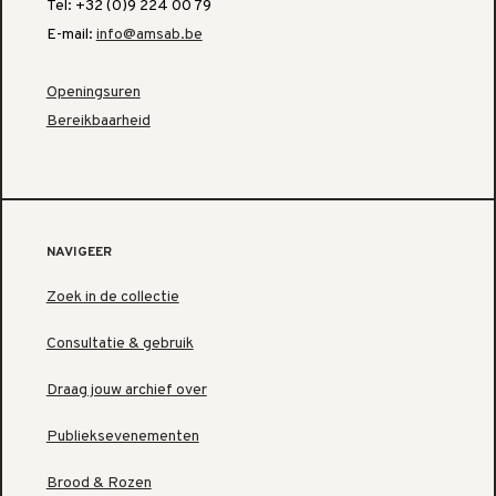
Tel: +32 (0)9 224 00 79
E-mail:
info@amsab.be
Openingsuren
Bereikbaarheid
NAVIGEER
Zoek in de collectie
Consultatie & gebruik
Draag jouw archief over
Publieksevenementen
Brood & Rozen