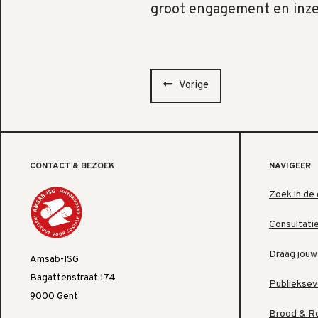
groot engagement en inze
Vorige
CONTACT & BEZOEK
NAVIGEER
Zoek in de 
Consultati
Draag jouw
Amsab-ISG
Bagattenstraat 174
Publiekse
9000 Gent
Brood & R