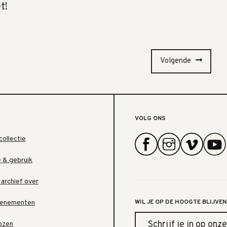
t!
Volgende
VOLG ONS
collectie
e & gebruik
 archief over
WIL JE OP DE HOOGTE BLIJVEN
venementen
Schrijf je in op onze
ozen