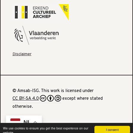
Disclaimer
© Amsab-ISG. This work is licensed under
CC BY-SA 4.0
except where stated
otherwise.
NL
We use cookies to ensure you get the best experience on our
I consent
website