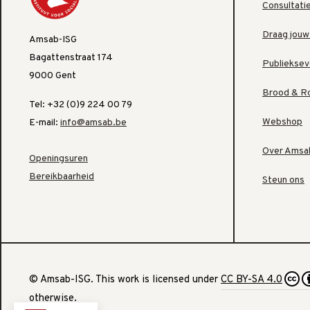
Consultati
Draag jouw
Amsab-ISG
Bagattenstraat 174
Publiekse
9000 Gent
Brood & R
Tel: +32 (0)9 224 00 79
Webshop
E-mail:
info@amsab.be
Over Amsa
Openingsuren
Bereikbaarheid
Steun ons
© Amsab-ISG. This work is licensed under
CC BY-SA 4.0
otherwise.